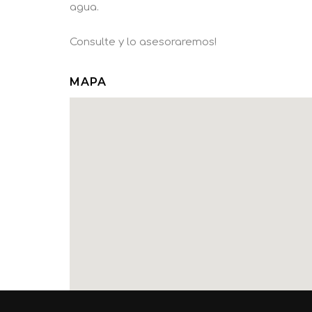
agua.
Consulte y lo asesoraremos!
MAPA