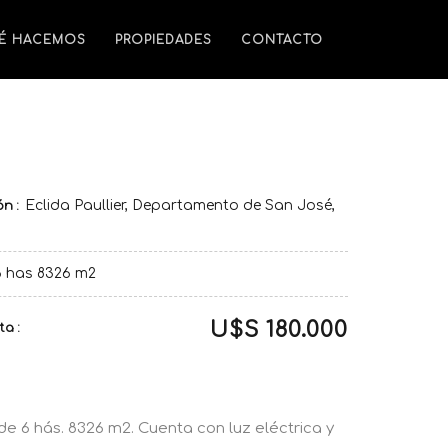
É HACEMOS
PROPIEDADES
CONTACTO
Eclida Paullier, Departamento de San José,
ión
6 has 8326 m2
U$S 180.000
ta
de 6 hás. 8326 m2. Cuenta con luz eléctrica y