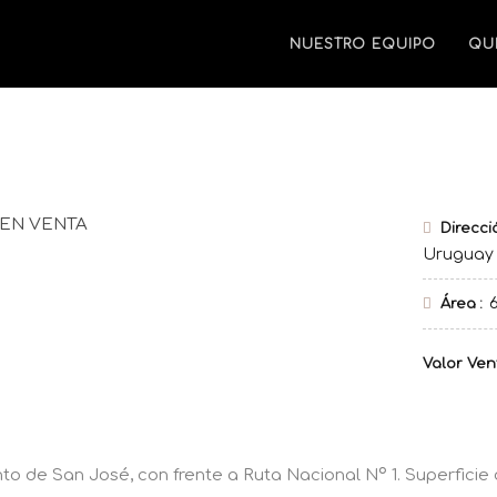
NUESTRO EQUIPO
QU
Direcc
Uruguay
Área
Ven
o de San José, con frente a Ruta Nacional Nº 1. Superficie 